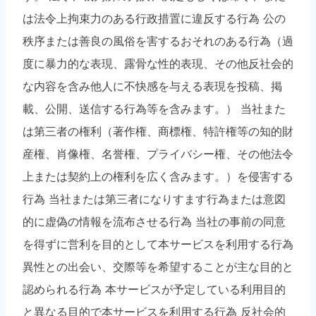
は法令上拘束力のある行政措置に違反する行為 公の
秩序または善良の風俗を害するおそれのある行為（過
度に暴力的な表現、露骨な性的表現、その他反社会的
な内容を含み他人に不快感を与える表現を投稿、掲
載、公開、送信する行為等を含みます。） 当社また
は第三者の権利（著作権、商標権、特許権等の知的財
産権、肖像権、名誉権、プライバシー権、その他法令
上または契約上の権利を広く含みます。）を侵害する
行為 当社または第三者になりすます行為または意図
的に虚偽の情報を流布させる行為 当社の事前の同意
を得ずに営利を目的として本サービスを利用する行為
異性との出会い、交際等を希望することが主な目的と
認められる行為 本サービスが予定している利用目的
と異なる目的で本サービスを利用する行為 反社会的