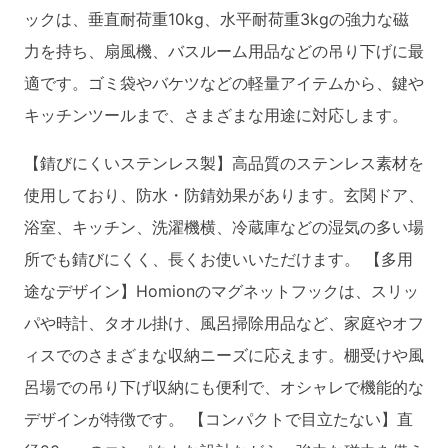
was:
is:
ックは、垂直耐荷重10kg、水平耐荷重3kgの強力な磁
¥1,549.00.
¥1,149.00.
力を持ち、扇風機、バスルーム用品などの吊り下げに最
適です。ゴミ袋やバケツなどの軽量アイテムから、鍵や
キッチンツールまで、さまざまな用途に対応します。
【錆びにくいステンレス製】高品質のステンレス素材を
使用しており、防水・防錆効果があります。玄関ドア、
浴室、キッチン、洗濯機横、冷蔵庫などの湿気の多い場
所でも錆びにくく、長くお使いいただけます。 【多用
途なデザイン】Homionのマグネットフックは、スリッ
パや時計、タオル掛け、風呂掃除用品など、家庭やオフ
ィスでのさまざまな収納ニーズに応えます。棚受けや風
呂場での吊り下げ収納にも便利で、オシャレで機能的な
デザインが特徴です。 【コンパクトで目立たない】直