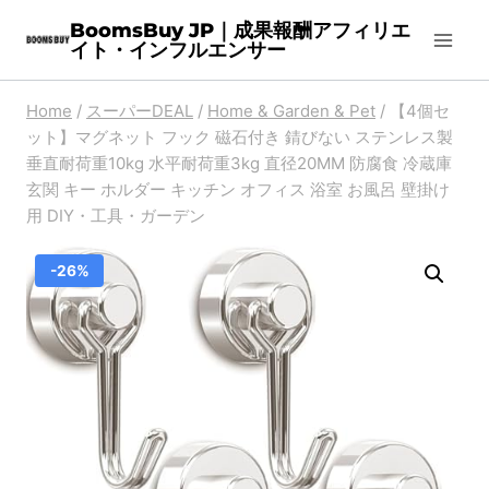
Skip
BoomsBuy JP｜成果報酬アフィリエ
イト・インフルエンサー
to
content
Home
/
スーパーDEAL
/
Home & Garden & Pet
/
【4個セ
ット】マグネット フック 磁石付き 錆びない ステンレス製
垂直耐荷重10kg 水平耐荷重3kg 直径20MM 防腐食 冷蔵庫
玄関 キー ホルダー キッチン オフィス 浴室 お風呂 壁掛け
用 DIY・工具・ガーデン
-26%