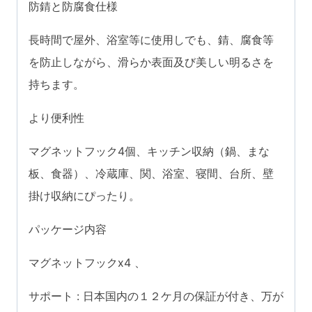
防錆と防腐食仕様
ー
キ
長時間で屋外、浴室等に使用しでも、錆、腐食等
ッ
を防止しながら、滑らか表面及び美しい明るさを
チ
持ちます。
ン
より便利性
オ
フ
マグネットフック4個、キッチン収納（鍋、まな
ィ
板、食器）、冷蔵庫、関、浴室、寝間、台所、壁
ス
掛け収納にぴったり。
浴
パッケージ内容
室
お
マグネットフックx4 、
風
サポート : 日本国内の１２ケ月の保証が付き、万が
呂