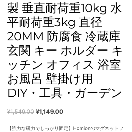
製 垂直耐荷重10kg 水
平耐荷重3kg 直径
20MM 防腐食 冷蔵庫
玄関 キー ホルダー キ
ッチン オフィス 浴室
お風呂 壁掛け用
DIY・工具・ガーデン
Original
Current
¥
1,549.00
¥
1,149.00
price
price
【強力な磁力でしっかり固定】Homionのマグネットフ