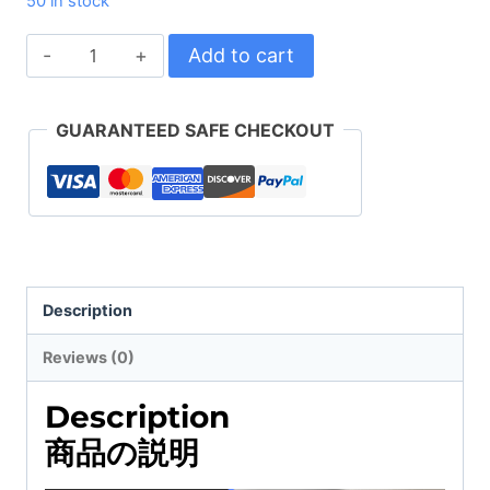
50 in stock
【4
Add to cart
個
セ
GUARANTEED SAFE CHECKOUT
ッ
ト】
マ
グ
ネ
Description
ッ
Reviews (0)
ト
フ
Description
ッ
商品の説明
ク