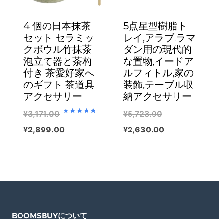
4 個の日本抹茶
5点星型樹脂ト
セット セラミッ
レイ,アラブ,ラマ
クボウル竹抹茶
ダン用の現代的
泡立て器と茶杓
な置物,イードア
付き 茶愛好家へ
ルフィトル,家の
のギフト 茶道具
装飾,テーブル収
アクセサリー
納アクセサリー
Original
¥
3,171.00
¥
5,723.00
Rated
5.00
Original
price
Current
¥
2,899.00
¥
2,630.00
out of 5
price
Current
was:
price
was:
price
¥5,723.00.
is:
¥3,171.00.
is:
¥2,630.00.
¥2,899.00.
BOOMSBUYについて