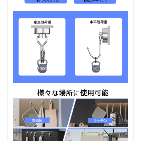
垂
直
耐
荷
重
10kg
水
平
耐
荷
重
3kg
直
径