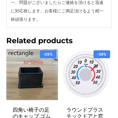
一、問題がございましたらご連絡を頂けると迅速
壁
に対応致します。お客様にご満足頂けるよう精一
掛
杯頑張ります。
け
用
DIY・
Related products
工
具・
-25%
-39%
ガ
ー
デ
ン
quantity
四角い椅子の足
ラウンドプラス
のキャップ,ゴム
チックドアと窓