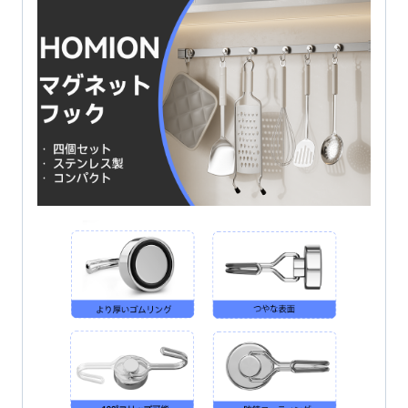
磁
石
付
き
錆
び
な
い
ス
テ
ン
レ
ス
製