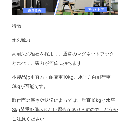
20MM
防
腐
特徴
食
永久磁力
冷
蔵
高耐久の磁石を採用し、通常のマグネットフック
庫
と比べて、磁力が何倍に持ちます。
玄
本製品は垂直方向耐荷重10kg、水平方向耐荷重
関
3kgが可能です。
キ
ー
取付面の厚さや状況によっては、垂直10kgと水平
ホ
3kg荷重を得られない場合がありますので、どうか
ル
ご注意ください。
ダ