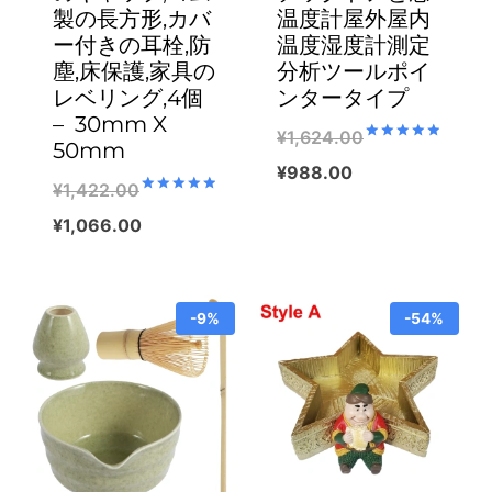
製の長方形,カバ
温度計屋外屋内
ー付きの耳栓,防
温度湿度計測定
塵,床保護,家具の
分析ツールポイ
レベリング,4個
ンタータイプ
– 30mm X
¥
1,624.00
50mm
Rated
5.00
Original
¥
988.00
out of 5
¥
1,422.00
price
Current
Rated
5.00
Original
¥
1,066.00
out of 5
was:
price
price
Current
¥1,624.00.
is:
was:
price
¥988.00.
-9%
-54%
¥1,422.00.
is:
¥1,066.00.