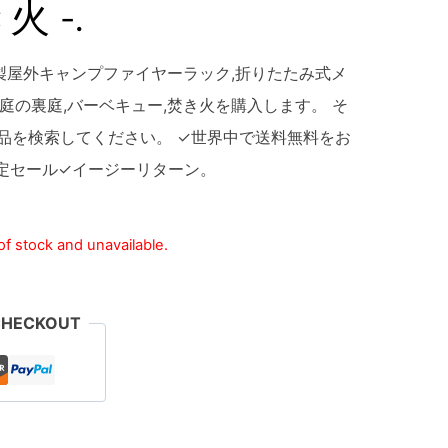
 -.
製屋外キャンプファイヤーラック,折りたたみ式メ
,庭の裏庭,バーベキュー,焚き火を購入します。 そ
2、製品を検索してください。 ✓世界中で送料無料をお
定セール✓イージーリターン。
 of stock and unavailable.
CHECKOUT