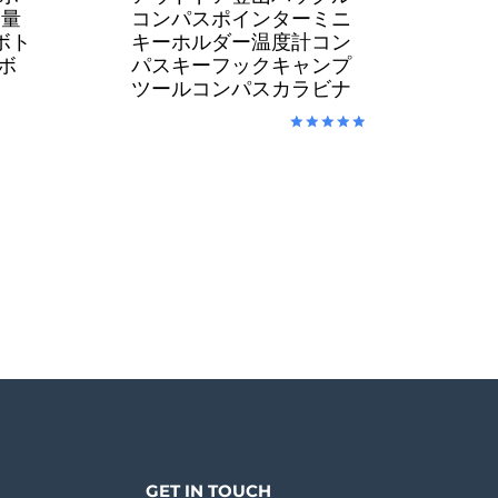
軽量
コンパスポインターミニ
ボト
キーホルダー温度計コン
グボ
パスキーフックキャンプ
ツールコンパスカラビナ
rrent
Rated
5.00
ice
out of 5
,916.00.
GET IN TOUCH