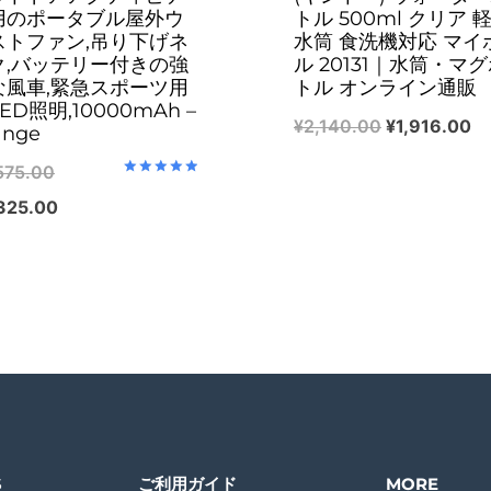
用のポータブル屋外ウ
トル 500ml クリア 
ストファン,吊り下げネ
水筒 食洗機対応 マイ
ク,バッテリー付きの強
ル 20131｜水筒・マ
な風車,緊急スポーツ用
トル オンライン通販
ED照明,10000mAh –
Original
Cu
¥
2,140.00
¥
1,916.00
ange
price
pr
Original
575.00
Rated
was:
is:
5.00
price
Current
325.00
out of 5
¥2,140.00.
¥1
was:
price
¥8,575.00.
is:
¥4,325.00.
S
ご利用ガイド
MORE