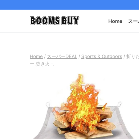
Skip
to
Home
スー
content
Home
/
スーパーDEAL
/
Sports & Outdoors
/
折り
ー,焚き火 -.