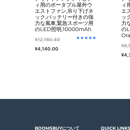
ィ用のポータブル屋外ウ
ィ
エストファン,吊り下げネ
エ
ック,バッテリー付きの強
ッ
力な風車,緊急スポーツ用
力
のLED照明,10000mAh
のL
Or
Original
¥
12,160.40
Rated
¥
8,
5.00
Current
price
¥
4,140.00
out of 5
¥
4,
price
was:
is:
¥12,160.40.
¥4,140.00.
BOOMSBUYについて
QUICK LINK